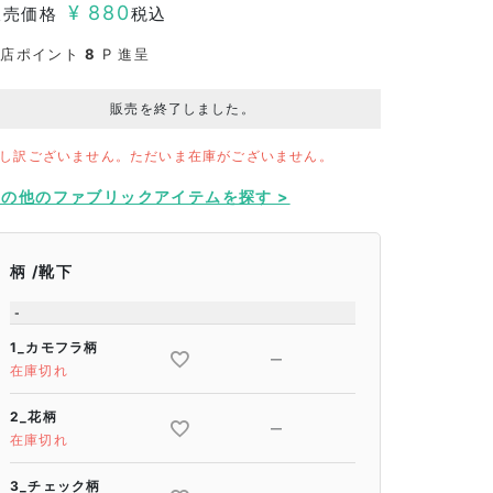
¥
880
販売価格
税込
当店ポイント
8
P 進呈
販売を終了しました。
し訳ございません。ただいま在庫がございません。
その他のファブリックアイテムを探す >
柄
靴下
-
1_カモフラ柄
—
在庫切れ
2_花柄
—
在庫切れ
3_チェック柄