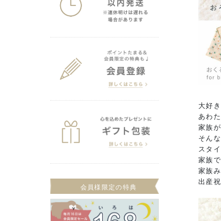
大好
あわ
家族
そんな
スタ
家族
家族み
出産
会員様限定の特典