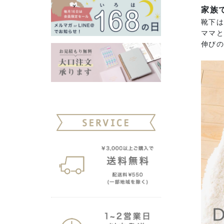
家族
靴下は
ママ
伸び