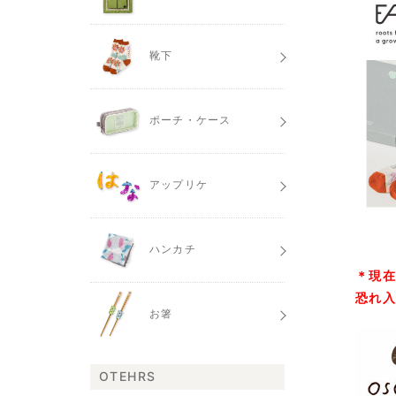
靴下
ポーチ・ケース
アップリケ
ハンカチ
＊現
恐れ
お箸
OTEHRS