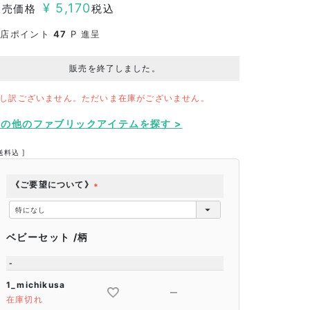
¥
5,170
販売価格
税込
当店ポイント
47
P 進呈
販売を終了しました。
し訳ございません。ただいま在庫がございません。
その他のファブリックアイテムを探す >
送料込
《ご要望について》
(
必
須
ベビーセット
柄
)
-
1_michikusa
—
在庫切れ