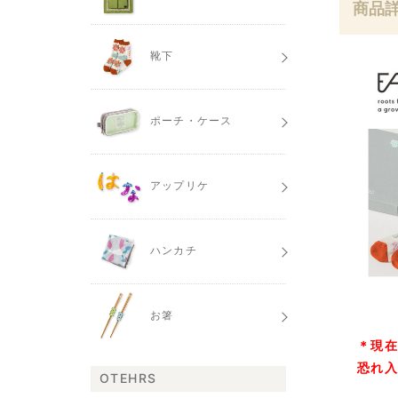
商品
靴下
ポーチ・ケース
アップリケ
ハンカチ
お箸
＊現
恐れ
OTEHRS