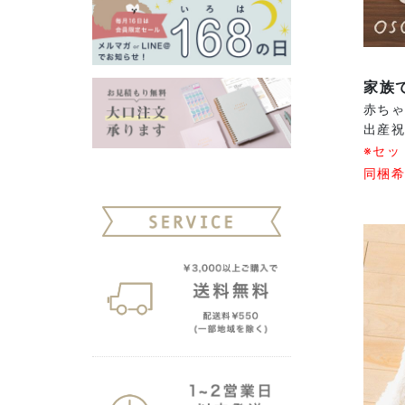
家族
赤ち
出産祝
※セッ
同梱