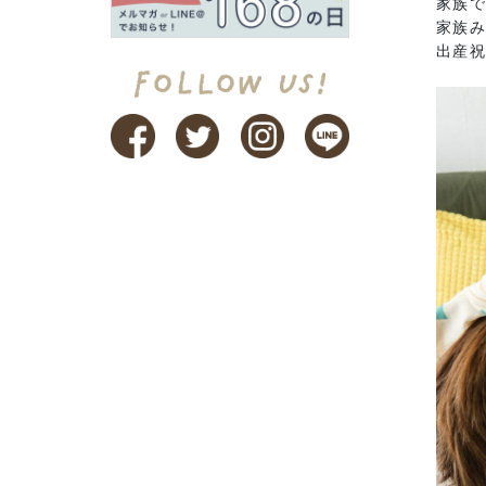
家族
家族み
出産