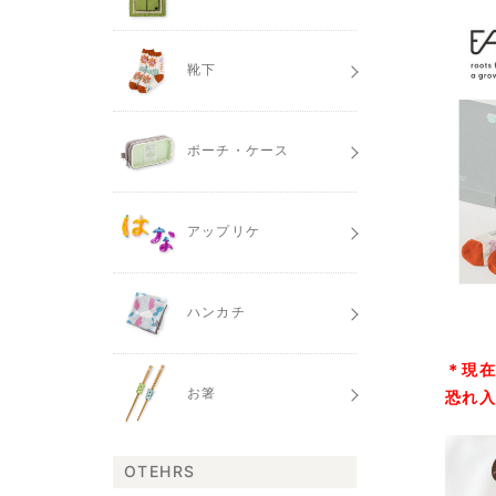
靴下
ポーチ・ケース
アップリケ
ハンカチ
＊現
お箸
恐れ
OTEHRS