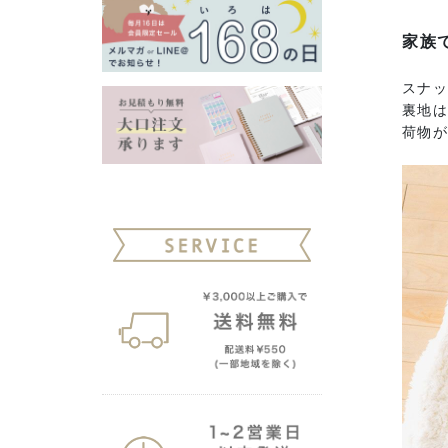
家族
スナ
裏地
荷物が