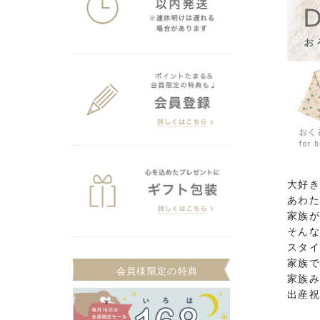
大好
あわ
家族
そんな
スタ
家族
会員様限定の特典
家族み
出産