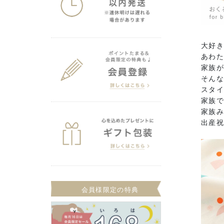
大好
あわ
家族
そんな
スタ
家族
家族み
出産
会員様限定の特典