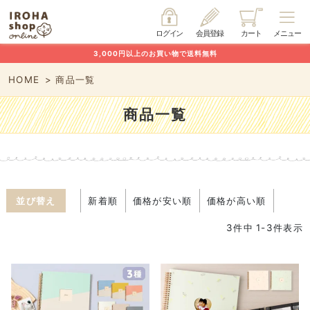
ログイン
会員登録
カート
メニュー
3,000円以上のお買い物で送料無料
HOME
商品一覧
商品一覧
並び替え
新着順
価格が安い順
価格が高い順
3
件中
1
-
3
件表示