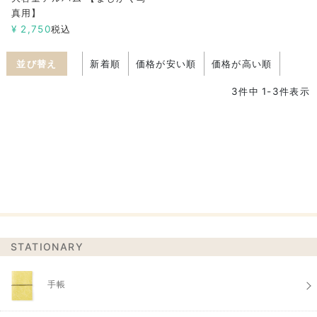
真用】
¥
2,750
税込
並び替え
新着順
価格が安い順
価格が高い順
3
件中
1
-
3
件表示
STATIONARY
手帳