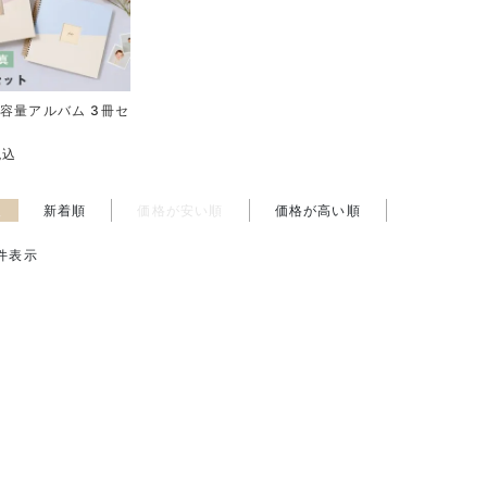
容量アルバム 3冊セ
税込
え
新着順
価格が安い順
価格が高い順
件表示