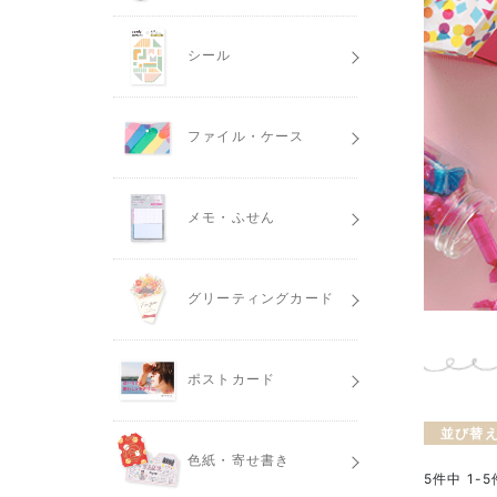
シール
ファイル・ケース
メモ・ふせん
グリーティングカード
ポストカード
並び替
色紙・寄せ書き
5
件中
1
-
5