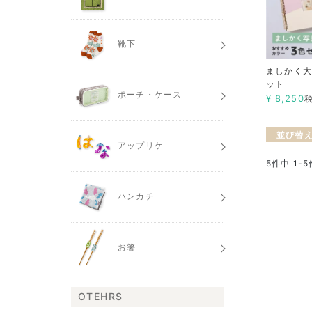
靴下
ましかく大
ット
ポーチ・ケース
¥
8,250
並び替
アップリケ
5
件中
1
-
5
ハンカチ
お箸
OTEHRS