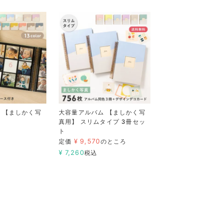
 【ましかく写
大容量アルバム 【ましかく写
真用】 スリムタイプ 3冊セッ
ト
¥
9,570
定価
のところ
¥
7,260
税込