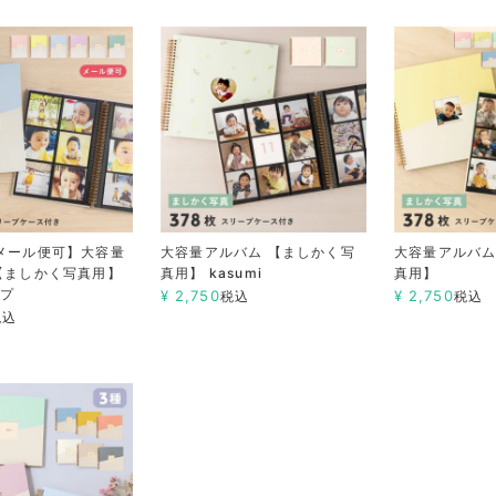
メール便可】大容量
大容量アルバム 【ましかく写
大容量アルバム
【ましかく写真用】
真用】 kasumi
真用】
イプ
¥
2,750
¥
2,750
税込
税込
税込