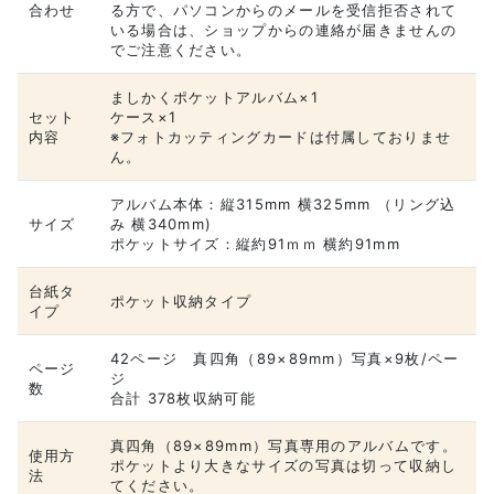
合わせ
る方で、パソコンからのメールを受信拒否されて
いる場合は、ショップからの連絡が届きませんの
でご注意ください。
ましかくポケットアルバム×1
セット
ケース×1
内容
※フォトカッティングカードは付属しておりませ
ん。
アルバム本体：縦315mm 横325mm （リング込
サイズ
み 横340mm)
ポケットサイズ：縦約91ｍｍ 横約91mm
台紙タ
ポケット収納タイプ
イプ
42ページ 真四角（89×89mm）写真×9枚/ペー
ページ
ジ
数
合計 378枚収納可能
真四角（89×89mm）写真専用のアルバムです。
使用方
ポケットより大きなサイズの写真は切って収納し
法
てください。