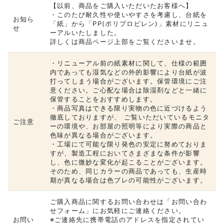
【以前、商品をご購入いただいたお客様へ】
・このたび耐久性や使いやすさを考慮し、台紙を
お知ら
「紙」から「PP(ポリプロピレン)」素材にリニュ
せ
ーアルいたしました。
詳しくは商品ページ上部をご覧くださいませ。
・リニューアル前の紙素材に関して、仕様の範囲
内であっても湿気などの外的影響により台紙が波
打ってしまう場合がございます。保管環境にご注
意ください。ご心配な場合は除湿剤などと一緒に
保管することをおすすめします。
・商品写真はできる限り実物の色に近づけるよう
徹底しておりますが、 ご覧いただいているモニタ
ご注意
ーの環境や、お部屋の照明等により実際の商品と
色味が異なる場合がございます。
・工場にて可能な限り発色の安定に努めておりま
すが、製造工程においてさまざまな条件が影響
し、色に微妙な変化が起こることがございます。
そのため、同じカラーの商品であっても、生産時
期が異なる場合は色ブレの可能性がございます。
ご購入商品に関するお問い合わせは「お問い合わ
せフォーム」にお気軽にご連絡ください。
お問い
※ご連絡先に携帯電話のアドレスを指定されてい