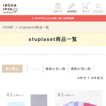
ログイン
会員登録
カート
メニュー
3,000円以上のお買い物で送料無料
HOME
stuplaset商品一覧
stuplaset商品一覧
並び替え
新着順
価格が安い順
価格が高い順
4
件中
1
-
4
件表示