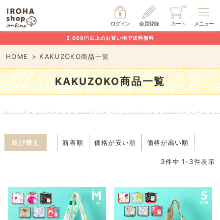
ログイン
会員登録
カート
メニュー
3,000円以上のお買い物で送料無料
HOME
KAKUZOKO商品一覧
KAKUZOKO商品一覧
並び替え
新着順
価格が安い順
価格が高い順
3
件中
1
-
3
件表示