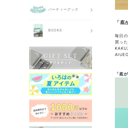
パーティーグッズ
「底
BOOKS
毎日
買った
KAK
AIU
「底が