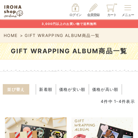
ログイン
会員登録
カート
メニュー
3,000円以上のお買い物で送料無料
HOME
GIFT WRAPPING ALBUM商品一覧
GIFT WRAPPING ALBUM商品一覧
並び替え
新着順
価格が安い順
価格が高い順
4
件中
1
-
4
件表示