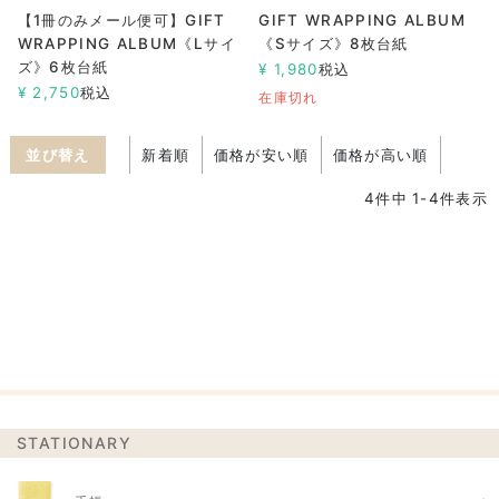
【1冊のみメール便可】GIFT
GIFT WRAPPING ALBUM
WRAPPING ALBUM《Lサイ
《Sサイズ》8枚台紙
ズ》6枚台紙
¥
1,980
税込
¥
2,750
税込
在庫切れ
並び替え
新着順
価格が安い順
価格が高い順
4
件中
1
-
4
件表示
STATIONARY