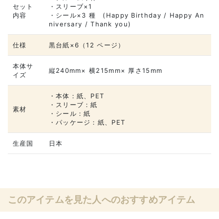
セット
・スリーブ×1
内容
・シール×3 種 (Happy Birthday / Happy An
niversary / Thank you)
仕様
黒台紙×6（12 ページ）
本体サ
縦240mm× 横215mm× 厚さ15mm
イズ
・本体：紙、PET
・スリーブ：紙
素材
・シール：紙
・パッケージ：紙、PET
生産国
日本
このアイテムを見た人へのおすすめアイテム