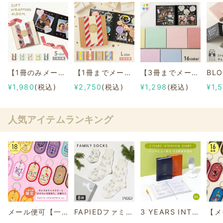
【1冊のみメール便可】GIFT WRAPPING ALBUM《Sサイズ》6枚台紙
【1冊までメール便可】GIFT WRAPPING ALBUM《Lサイズ》8枚台紙
【3冊までメール便可】4YOU カラーアルバム 寄せ書き 部活 誕生日
¥1,980
(税込)
¥2,750
(税込)
¥1,298
(税込)
¥1,
人気アイテムランキング
メール便可【一部店舗限定】2/8b PAIR KEY RING Sanrio characters ver.
FAPIEDファミリーソックスセット 総柄
3 YEARS INTERVIEW DIARY