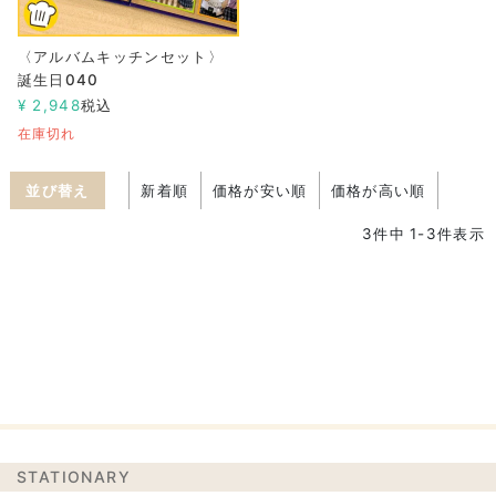
〈アルバムキッチンセット〉
誕生日040
¥
2,948
税込
在庫切れ
並び替え
新着順
価格が安い順
価格が高い順
3
件中
1
-
3
件表示
STATIONARY