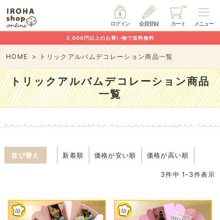
ログイン
会員登録
カート
メニュー
3,000円以上のお買い物で送料無料
HOME
トリックアルバムデコレーション商品一覧
トリックアルバムデコレーション商品
一覧
並び替え
新着順
価格が安い順
価格が高い順
3
件中
1
-
3
件表示