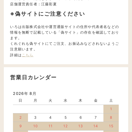
店舗運営責任者：江藤彩夏
※偽サイトにご注意ください
いろは出版株式会社や運営通販サイトの住所や代表者名などの
情報を無断で記載している「偽サイト」の存在を確認しており
ます。
くれぐれも偽サイトにてご注文、お振込みなどされないようご
注意願います。
詳細は
こちら
営業日カレンダー
2026年 8月
日
月
火
水
木
金
土
1
2
3
4
5
6
7
8
9
10
11
12
13
14
15