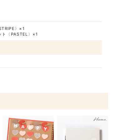
RIPE〉×1
〈PASTEL〉×1
。