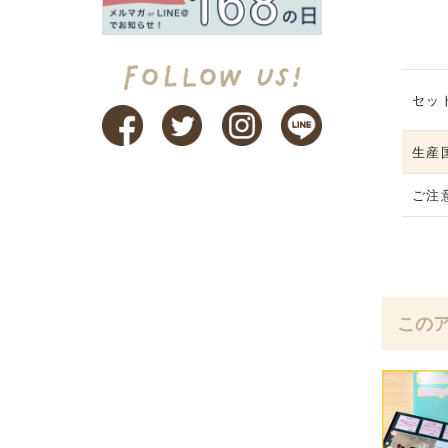
セッ
生産
ご注
この