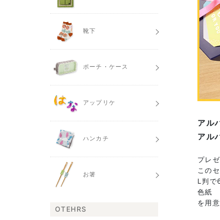
靴下
ポーチ・ケース
アップリケ
アル
アル
ハンカチ
プレゼ
この
お箸
L判で
色紙 
を用
OTEHRS