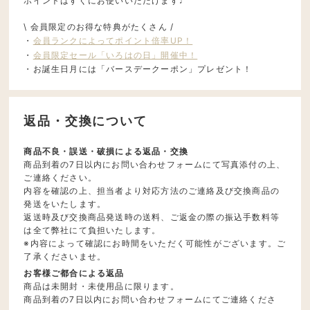
ポイントはすぐにお使いいただけます♩
\ 会員限定のお得な特典がたくさん /
・
会員ランクによってポイント倍率UP！
・
会員限定セール「いろはの日」開催中！
・お誕生日月には「バースデークーポン」プレゼント！
返品・交換について
商品不良・誤送・破損による返品・交換
商品到着の7日以内にお問い合わせフォームにて写真添付の上、
ご連絡ください。
内容を確認の上、担当者より対応方法のご連絡及び交換商品の
発送をいたします。
返送時及び交換商品発送時の送料、ご返金の際の振込手数料等
は全て弊社にて負担いたします。
※内容によって確認にお時間をいただく可能性がございます。ご
了承くださいませ。
お客様ご都合による返品
商品は未開封・未使用品に限ります。
商品到着の7日以内にお問い合わせフォームにてご連絡くださ