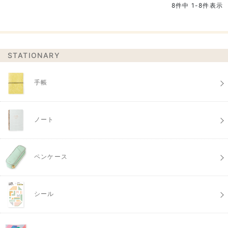
8
件中
1
-
8
件表示
STATIONARY
手帳
ノート
ペンケース
シール