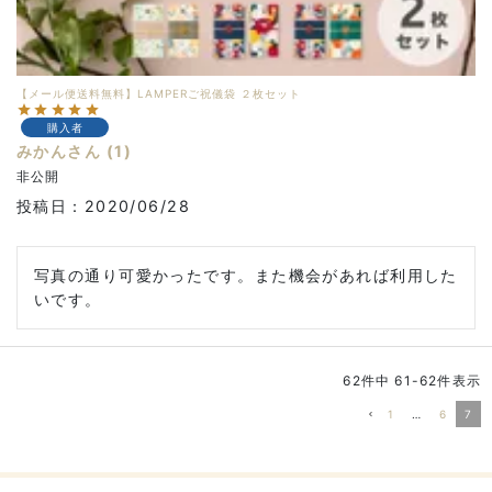
【メール便送料無料】LAMPERご祝儀袋 ２枚セット
購入者
みかん
1
非公開
投稿日
2020/06/28
写真の通り可愛かったです。また機会があれば利用した
いです。
62
件中
61
-
62
件表示
1
…
6
7