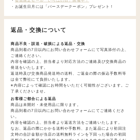
・
会員限定セール「いろはの日」開催中！
・お誕生日月には「バースデークーポン」プレゼント！
返品・交換について
商品不良・誤送・破損による返品・交換
商品到着の7日以内にお問い合わせフォームにて写真添付の上、
ご連絡ください。
内容を確認の上、担当者より対応方法のご連絡及び交換商品の
発送をいたします。
返送時及び交換商品発送時の送料、ご返金の際の振込手数料等
は全て弊社にて負担いたします。
※内容によって確認にお時間をいただく可能性がございます。ご
了承くださいませ。
お客様ご都合による返品
商品は未開封・未使用品に限ります。
商品到着の7日以内にお問い合わせフォームにてご連絡くださ
い。
内容を確認の上、担当者より返送方法をご連絡いたします。
なお、返品の際にかかる送料や手数料、また返品により初回注
文時の合計金額が当店の送料無料ラインを下回った場合の初回