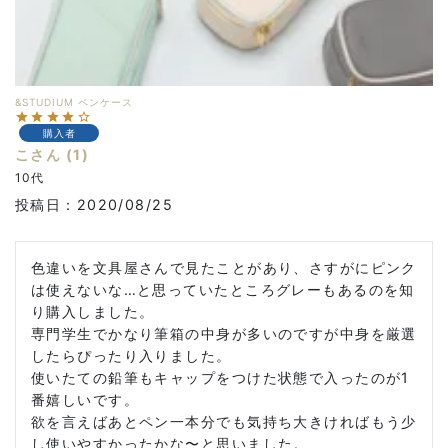
&STUDIUM ペンケース
購入者
こ
1
10代
投稿日
2020/08/25
色違いを文具屋さんで見たことがあり、さすがにピンク
は使えないな…と思っていたところグレーもあるのを知
り購入しました。

専門学生でかなり筆箱の中身が多いのですが中身を厳選
したらぴったり入りました。

使いたての鉛筆もキャップをつけた状態で入ったのが1
番嬉しいです。

欲を言えばあとペン一本分でも気持ち大きければもう少
し使いやすかったかな〜と思いました。
