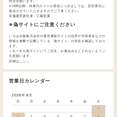
問合せ願います。
※18時以降・休業日のメール受信につきましては、翌営業日に
返信させていただきますのでご了承ください。
店舗運営責任者：江藤彩夏
※偽サイトにご注意ください
いろは出版株式会社や運営通販サイトの住所や代表者名などの
情報を無断で記載している「偽サイト」の存在を確認しており
ます。
くれぐれも偽サイトにてご注文、お振込みなどされないようご
注意願います。
詳細は
こちら
営業日カレンダー
2026年 8月
日
月
火
水
木
金
土
1
2
3
4
5
6
7
8