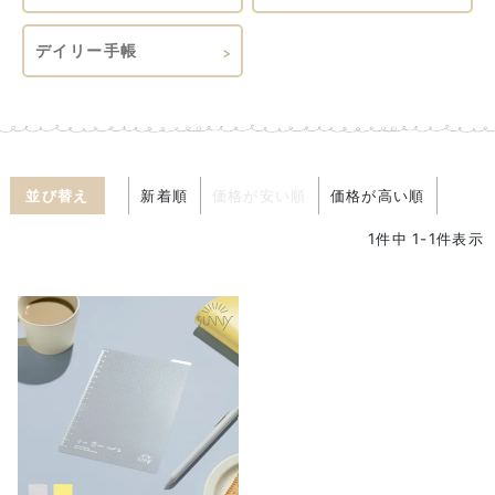
デイリー手帳
並び替え
新着順
価格が安い順
価格が高い順
1
件中
1
-
1
件表示