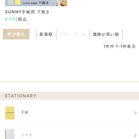
SUNNY手帳用 下敷き
¥
352
税込
並び替え
新着順
価格が安い順
価格が高い順
1
件中
1
-
1
件表示
STATIONARY
手帳
ノート