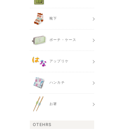
靴下
ポーチ・ケース
アップリケ
ハンカチ
お箸
OTEHRS