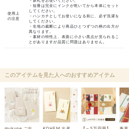
・新札をお使いください。
・短冊は完全にインクが乾いてから本体にセット
してください。
使用上
・ハンカチとしてお使いになる前に、必ず洗濯を
の注意
してください。
・生地の裁断により商品ひとつずつの柄の出方が
異なります。
・素材の特性上、表面に小さい黒点が見られるこ
とがありますが品質に問題はありません。
このアイテムを見た人へのおすすめアイテム
mukune ご出産祝い袋
KOHEM 出産祝い袋
【～5万円用】LAMPER ご祝儀袋【メール便可】
寿草