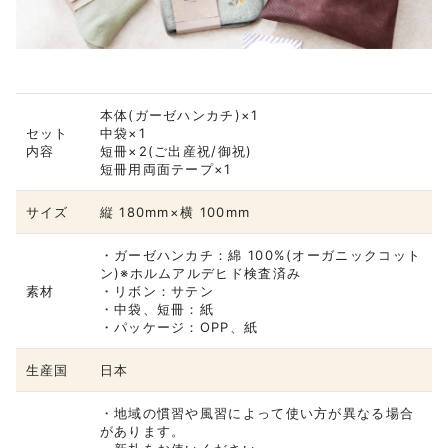
本体(ガーゼハンカチ)×1
セット
中袋×1
内容
短冊×2(ご出産祝/御祝)
短冊用両面テープ×1
サイズ
縦 180mm×横 100mm
・ガーゼハンカチ：綿 100%(オーガニックコット
ン)※ホルムアルデヒド検査済み
素材
・リボン：サテン
・中袋、短冊：紙
・パッケージ：OPP、紙
生産国
日本
・地域の慣習や風習によって使い方が異なる場合
があります。