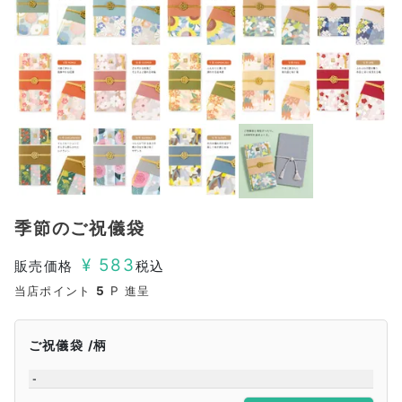
季節のご祝儀袋
¥
583
販売価格
税込
当店ポイント
5
P 進呈
ご祝儀袋
柄
-