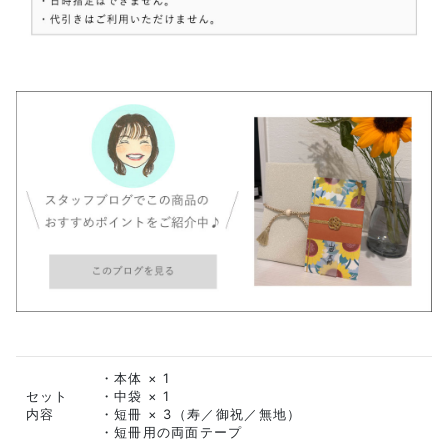
・本体 × 1
セット
・中袋 × 1
内容
・短冊 × 3（寿／御祝／無地）
・短冊用の両面テープ