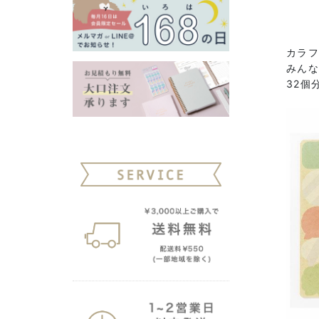
カラ
みんな
32個