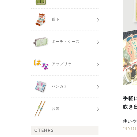
靴下
ポーチ・ケース
アップリケ
ハンカチ
手軽
吹き
お箸
使いや
“4Y
OTEHRS