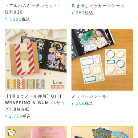
〈アルバムキッチンセット〉
吹き出しメッセージシール
送別026
¥
352
税込
¥
1,386
税込
【1冊までメール便可】GIFT
メッセージシール
WRAPPING ALBUM《Lサイ
¥
308
税込
ズ》8枚台紙
¥
2,750
税込