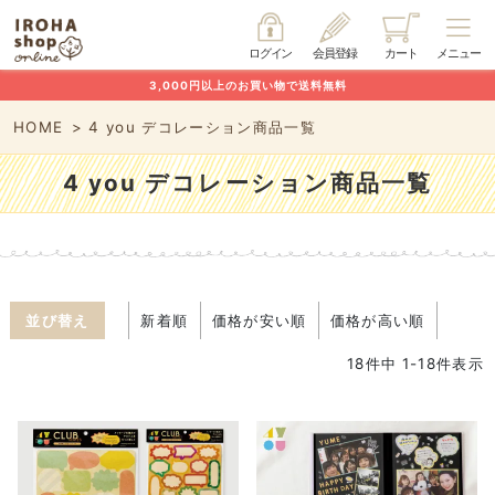
ログイン
会員登録
カート
メニュー
3,000円以上のお買い物で送料無料
HOME
4 you デコレーション商品一覧
4 you デコレーション商品一覧
並び替え
新着順
価格が安い順
価格が高い順
18
件中
1
-
18
件表示