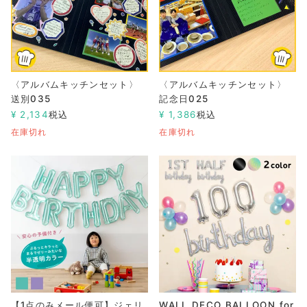
〈アルバムキッチンセット〉
〈アルバムキッチンセット〉
送別035
記念日025
¥
2,134
税込
¥
1,386
税込
在庫切れ
在庫切れ
【1点のみメール便可】ジェリ
WALL DECO BALLOON for