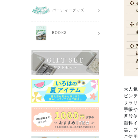
パーティーグッズ
BOOKS
大人
ビン
サラ
手帳
普段
顔料
黒、
ご使