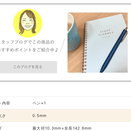
ト内容
ペン×1
太さ
0.5mm
ズ
最大径10.3mm×全長142.6mm