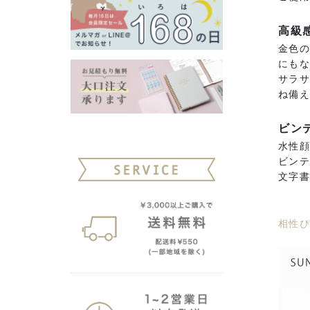
高級
金色
にも
サラ
ね備
ビン
水性
ビン
文字
相性ぴ