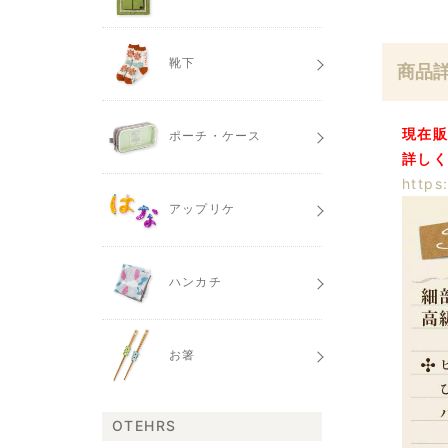
靴下
商品
現在
ポーチ・ケース
詳しく
https
アップリケ
ハンカチ
お箸
OTEHRS