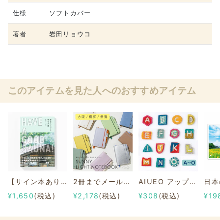
仕様
ソフトカバー
著者
岩田リョウコ
このアイテムを見た人へのおすすめアイテム
【サイン本あり】HAVE A GOOD SAUNA!～休日ふらりとサウナ旅～
2冊までメール便可【文房具屋さん大賞2024「ノート賞」第1位】SUNNY LIGHT NOTEBOOK
AIUEO アップリケ/ワッペン イニシャル A～O
¥1,650
(税込)
¥2,178
(税込)
¥308
(税込)
¥19