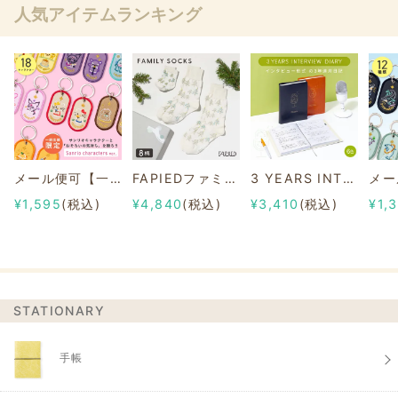
人気アイテムランキング
メール便可【一部店舗限定】2/8b PAIR KEY RING Sanrio characters ver.
FAPIEDファミリーソックスセット 総柄
3 YEARS INTERVIEW DIARY
¥1,595
(税込)
¥4,840
(税込)
¥3,410
(税込)
¥1,
STATIONARY
手帳