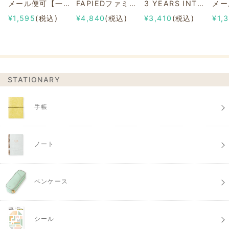
メール便可【一部店舗限定】2/8b PAIR KEY RING Sanrio characters ver.
FAPIEDファミリーソックスセット 総柄
3 YEARS INTERVIEW DIARY
¥1,595
(税込)
¥4,840
(税込)
¥3,410
(税込)
¥1,
STATIONARY
手帳
ノート
ペンケース
シール