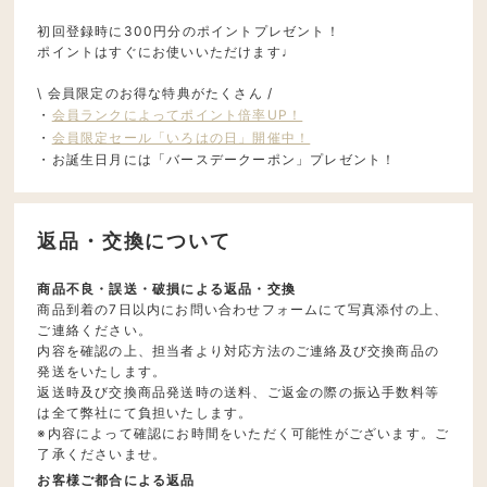
初回登録時に300円分のポイントプレゼント！
ポイントはすぐにお使いいただけます♩
\ 会員限定のお得な特典がたくさん /
・
会員ランクによってポイント倍率UP！
・
会員限定セール「いろはの日」開催中！
・お誕生日月には「バースデークーポン」プレゼント！
返品・交換について
商品不良・誤送・破損による返品・交換
商品到着の7日以内にお問い合わせフォームにて写真添付の上、
ご連絡ください。
内容を確認の上、担当者より対応方法のご連絡及び交換商品の
発送をいたします。
返送時及び交換商品発送時の送料、ご返金の際の振込手数料等
は全て弊社にて負担いたします。
※内容によって確認にお時間をいただく可能性がございます。ご
了承くださいませ。
お客様ご都合による返品