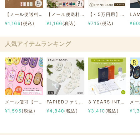
【メール便送料無料】寿草花ご祝儀袋 ２枚セット
【メール便送料無料】LAMPERご祝儀袋 ２枚セット
【～5万円用】LAMPER ご祝儀袋【メール便可】
¥1,166
(税込)
¥1,166
(税込)
¥715
(税込)
¥60
人気アイテムランキング
メール便可【一部店舗限定】2/8b PAIR KEY RING Sanrio characters ver.
FAPIEDファミリーソックスセット 総柄
3 YEARS INTERVIEW DIARY
¥1,595
(税込)
¥4,840
(税込)
¥3,410
(税込)
¥1,