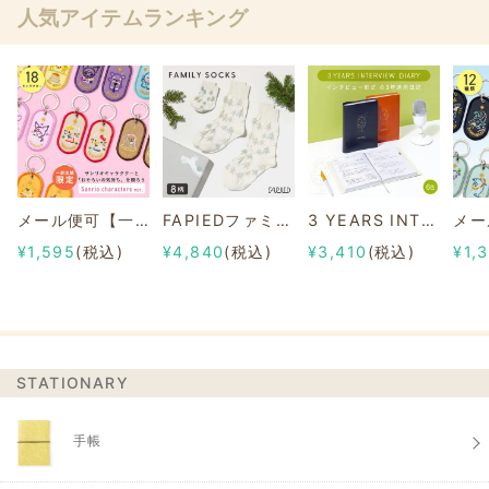
人気アイテムランキング
メール便可【一部店舗限定】2/8b PAIR KEY RING Sanrio characters ver.
FAPIEDファミリーソックスセット 総柄
3 YEARS INTERVIEW DIARY
¥1,595
(税込)
¥4,840
(税込)
¥3,410
(税込)
¥1,
STATIONARY
手帳