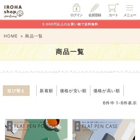
ログイン
会員登録
カート
メニュー
3,000円以上のお買い物で送料無料
HOME
商品一覧
商品一覧
並び替え
新着順
価格が安い順
価格が高い順
6
件中
1
-
6
件表示