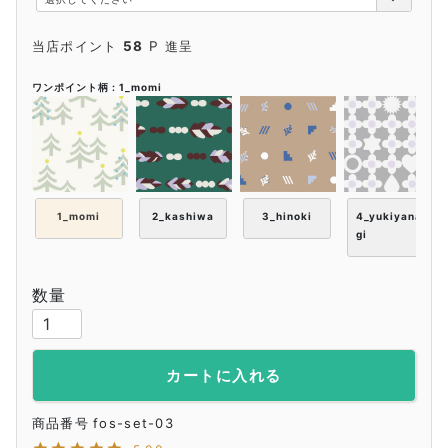
)
当店ポイント
58
P 進呈
ワンポイント柄
1_momi
1_momi
2_kashiwa
3_hinoki
4_yukiyana
gi
ソックス+レッグウォーマーセット
-
-
カートに入れる
商品番号
fos-set-03