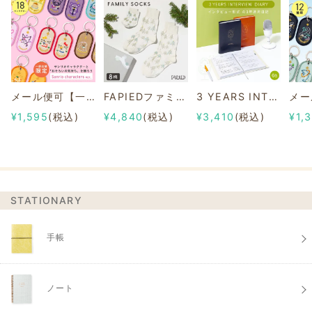
メール便可【一部店舗限定】2/8b PAIR KEY RING Sanrio characters ver.
FAPIEDファミリーソックスセット 総柄
3 YEARS INTERVIEW DIARY
¥1,595
(税込)
¥4,840
(税込)
¥3,410
(税込)
¥1,
STATIONARY
手帳
ノート