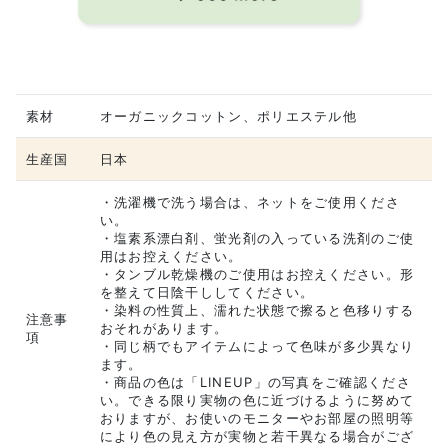
素材
オーガニックコットン、ポリエステル他
生産国
日本
・洗濯機で洗う場合は、ネットをご使用くださ
い。
・塩素系漂白剤、蛍光剤の入っている洗剤のご使
用はお控えください。
・タンブル乾燥機のご使用はお控えください。形
を整えて日陰干ししてください。
・染料の性質上、濡れた状態で擦ると色移りする
注意事
おそれがあります。
項
・同じ柄でもアイテムによって色味が多少異なり
ます。
・商品の色は「LINEUP」の写真をご確認くださ
い。できる限り実物の色に近づけるように努めて
おりますが、お使いのモニターやお部屋の照明等
により色の見え方が実物と若干異なる場合がござ