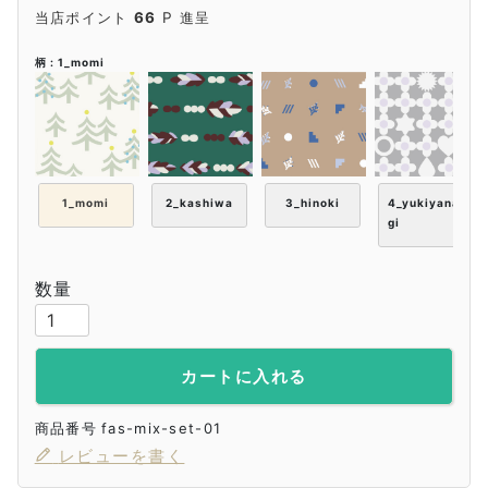
当店ポイント
66
P 進呈
柄
1_momi
1_momi
2_kashiwa
3_hinoki
4_yukiyana
gi
FAPIEDペアソックス4足セット
-
-
カートに入れる
商品番号
fas-mix-set-01
レビューを書く