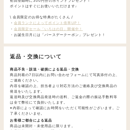
初回登録時に300円分のポイントプレゼント！
ポイントはすぐにお使いいただけます♩
\ 会員限定のお得な特典がたくさん /
・
会員ランクによってポイント倍率UP！
・
会員限定セール「いろはの日」開催中！
・お誕生日月には「バースデークーポン」プレゼント！
返品・交換について
商品不良・誤送・破損による返品・交換
商品到着の7日以内にお問い合わせフォームにて写真添付の上、
ご連絡ください。
内容を確認の上、担当者より対応方法のご連絡及び交換商品の
発送をいたします。
返送時及び交換商品発送時の送料、ご返金の際の振込手数料等
は全て弊社にて負担いたします。
※内容によって確認にお時間をいただく可能性がございます。ご
了承くださいませ。
お客様ご都合による返品
商品は未開封・未使用品に限ります。