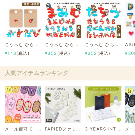
こうへむ ひらがな アップリケ/ワッペン 【濁点 ゛/半濁点 ゜】
こうへむ ひらがな アップリケ/ワッペン 【まみむめもらりるれろやゆよわん】
こうへむ ひらがな アップリケ/ワッペン 【たちつてとなにぬねのはひふへほ】
¥143
(税込)
¥352
(税込)
¥352
(税込)
¥30
人気アイテムランキング
メール便可【一部店舗限定】2/8b PAIR KEY RING Sanrio characters ver.
FAPIEDファミリーソックスセット 総柄
3 YEARS INTERVIEW DIARY