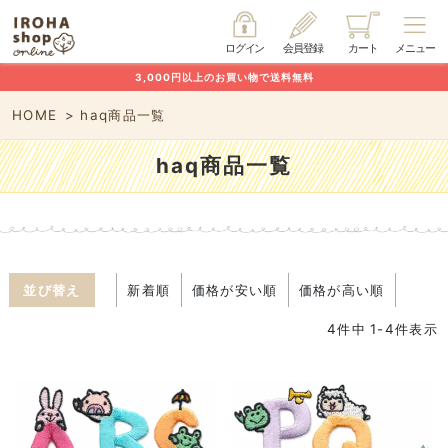
ログイン
会員登録
カート
メニュー
3,000円以上のお買い物で送料無料
HOME
haq商品一覧
haq商品一覧
並び替え
新着順
価格が安い順
価格が高い順
4
件中
1
-
4
件表示