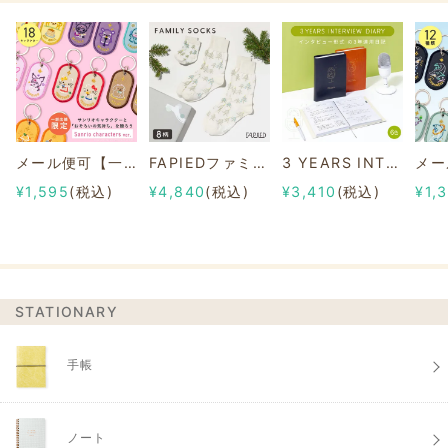
メール便可【一部店舗限定】2/8b PAIR KEY RING Sanrio characters ver.
FAPIEDファミリーソックスセット 総柄
3 YEARS INTERVIEW DIARY
¥1,595
(税込)
¥4,840
(税込)
¥3,410
(税込)
¥1,
STATIONARY
手帳
ノート