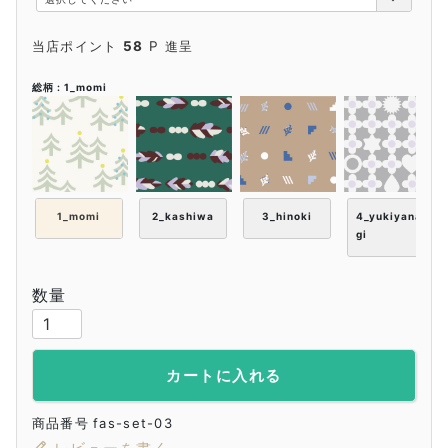
)
当店ポイント
58
P 進呈
総柄
1_momi
1_momi
2_kashiwa
3_hinoki
4_yukiyana
gi
ソックス+レッグウォーマーセット
-
-
カートに入れる
商品番号
fas-set-03