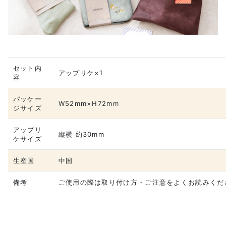
セット内
アップリケ×1
容
パッケー
W52mm×H72mm
ジサイズ
アップリ
縦横 約30mm
ケサイズ
生産国
中国
備考
ご使用の際は取り付け方・ご注意をよくお読みくだ