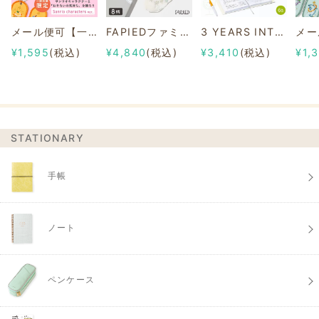
メール便可【一部店舗限定】2/8b PAIR KEY RING Sanrio characters ver.
FAPIEDファミリーソックスセット 総柄
3 YEARS INTERVIEW DIARY
¥1,595
(税込)
¥4,840
(税込)
¥3,410
(税込)
¥1,
STATIONARY
手帳
ノート
ペンケース