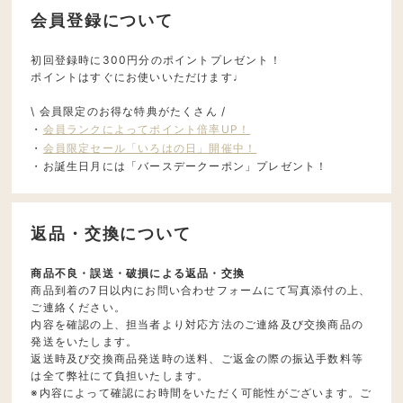
会員登録について
初回登録時に300円分のポイントプレゼント！
ポイントはすぐにお使いいただけます♩
\ 会員限定のお得な特典がたくさん /
・
会員ランクによってポイント倍率UP！
・
会員限定セール「いろはの日」開催中！
・お誕生日月には「バースデークーポン」プレゼント！
返品・交換について
商品不良・誤送・破損による返品・交換
商品到着の7日以内にお問い合わせフォームにて写真添付の上、
ご連絡ください。
内容を確認の上、担当者より対応方法のご連絡及び交換商品の
発送をいたします。
返送時及び交換商品発送時の送料、ご返金の際の振込手数料等
は全て弊社にて負担いたします。
※内容によって確認にお時間をいただく可能性がございます。ご