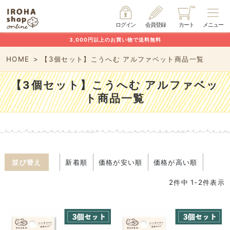
ログイン
会員登録
カート
メニュー
3,000円以上のお買い物で送料無料
HOME
【3個セット】こうへむ アルファベット商品一覧
【3個セット】こうへむ アルファベッ
ト商品一覧
並び替え
新着順
価格が安い順
価格が高い順
2
件中
1
-
2
件表示