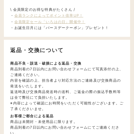
\ 会員限定のお得な特典がたくさん /
・
会員ランクによってポイント倍率UP！
・
会員限定セール「いろはの日」開催中！
・お誕生日月には「バースデークーポン」プレゼント！
返品・交換について
商品不良・誤送・破損による返品・交換
商品到着の7日以内にお問い合わせフォームにて写真添付の上、
ご連絡ください。
内容を確認の上、担当者より対応方法のご連絡及び交換商品の
発送をいたします。
返送時及び交換商品発送時の送料、ご返金の際の振込手数料等
は全て弊社にて負担いたします。
※内容によって確認にお時間をいただく可能性がございます。ご
了承くださいませ。
お客様ご都合による返品
商品は未開封・未使用品に限ります。
商品到着の7日以内にお問い合わせフォームにてご連絡くださ
い。