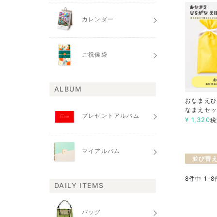
カレンダー
ご祝儀袋
ALBUM
おなまえひ
なまえセッ
プレゼントアルバム
¥
1,320
税
マイアルバム
並び替
8
件中
1
-
8
DAILY ITEMS
バッグ