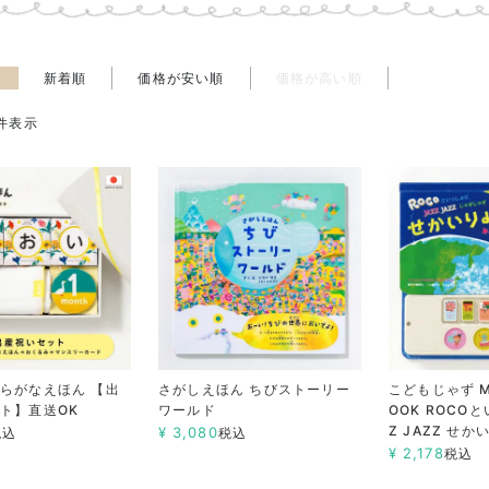
え
新着順
価格が安い順
価格が高い順
件表示
らがなえほん 【出
さがしえほん ちびストーリー
こどもじゃず MU
ト】直送OK
ワールド
OOK ROCOと
Z JAZZ せ
¥
3,080
税込
税込
¥
2,178
税込