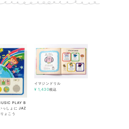
イマジンドリル
¥
1,430
税込
SIC PLAY B
いっしょに JAZ
かいりょこう