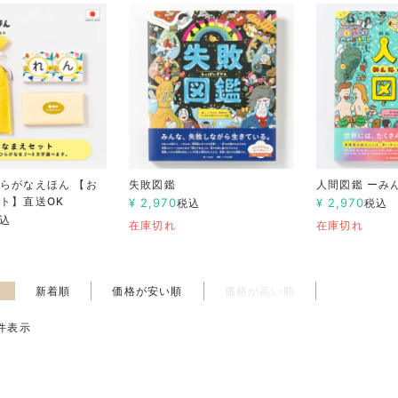
らがなえほん 【お
失敗図鑑
人間図鑑 ーみ
ト】直送OK
¥
2,970
¥
2,970
税込
税込
込
在庫切れ
在庫切れ
え
新着順
価格が安い順
価格が高い順
件表示