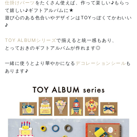
仕掛けパーツ
をたくさん使えば、作って楽しい♪もらっ
て嬉しい♪ギフトアルバムに★
遊び心のある色合いやデザインはTOYっぽくてかわいい
♪
TOY ALBUMシリーズ
で揃えると統一感もあり、
とっておきのギフトアルバムが作れます◎
一緒に使うとより華やかになる
デコレーションシール
も
あります♪