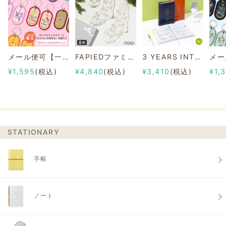
メール便可【一部店舗限定】2/8b PAIR KEY RING Sanrio characters ver.
FAPIEDファミリーソックスセット 総柄
3 YEARS INTERVIEW DIARY
¥1,595
(税込)
¥4,840
(税込)
¥3,410
(税込)
¥1,
STATIONARY
手帳
ノート