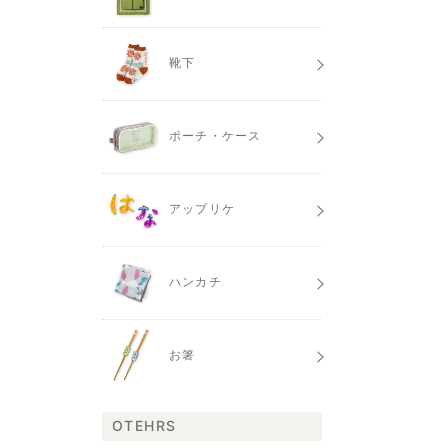
靴下
ポーチ・ケース
アップリケ
ハンカチ
お箸
OTEHRS