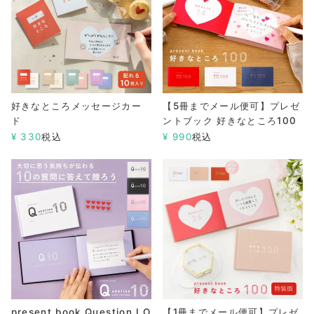
好きなところメッセージカー
【5冊までメール便可】プレゼ
ド
ントブック 好きなところ100
¥
330
税込
¥
990
税込
present book Question LO
【1冊までメール便可】プレゼ