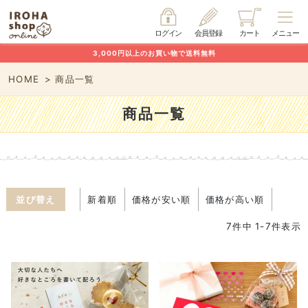
ログイン
会員登録
カート
メニュー
3,000円以上のお買い物で送料無料
HOME
商品一覧
商品一覧
並び替え
新着順
価格が安い順
価格が高い順
7
件中
1
-
7
件表示