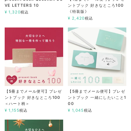
VE LETTERS 10
ントブック 好きなところ100
《特装版》
¥
1,320
税込
¥
2,420
税込
【5冊までメール便可】プレゼ
【5冊までメール便可】プレゼ
ントブック 好きなところ100
ントブック 一緒にしたいこと1
＜ハート柄＞
00
¥
1,155
税込
¥
1,045
税込