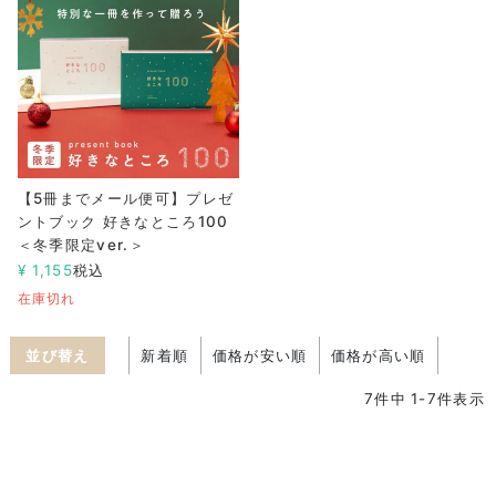
【5冊までメール便可】プレゼ
ントブック 好きなところ100
＜冬季限定ver.＞
¥
1,155
税込
在庫切れ
並び替え
新着順
価格が安い順
価格が高い順
7
件中
1
-
7
件表示