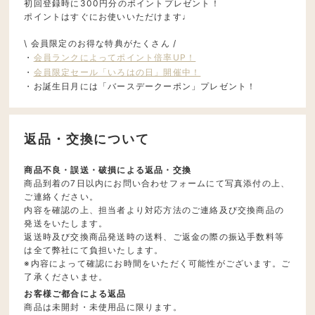
初回登録時に300円分のポイントプレゼント！
ポイントはすぐにお使いいただけます♩
\ 会員限定のお得な特典がたくさん /
・
会員ランクによってポイント倍率UP！
・
会員限定セール「いろはの日」開催中！
・お誕生日月には「バースデークーポン」プレゼント！
返品・交換について
商品不良・誤送・破損による返品・交換
商品到着の7日以内にお問い合わせフォームにて写真添付の上、
ご連絡ください。
内容を確認の上、担当者より対応方法のご連絡及び交換商品の
発送をいたします。
返送時及び交換商品発送時の送料、ご返金の際の振込手数料等
は全て弊社にて負担いたします。
※内容によって確認にお時間をいただく可能性がございます。ご
了承くださいませ。
お客様ご都合による返品
商品は未開封・未使用品に限ります。