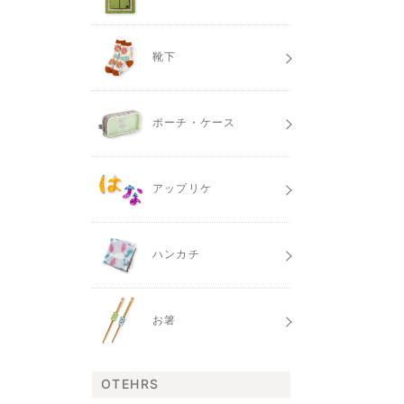
靴下
ポーチ・ケース
アップリケ
ハンカチ
お箸
OTEHRS