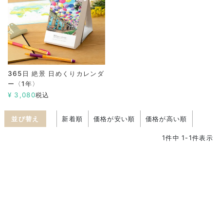
365日 絶景 日めくりカレンダ
ー〈1年〉
¥
3,080
税込
並び替え
新着順
価格が安い順
価格が高い順
1
件中
1
-
1
件表示