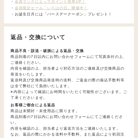
・
会員ランクによってポイント倍率UP！
・
会員限定セール「いろはの日」開催中！
・お誕生日月には「バースデークーポン」プレゼント！
返品・交換について
商品不良・誤送・破損による返品・交換
商品到着の7日以内にお問い合わせフォームにて写真添付の上、
ご連絡ください。
内容を確認の上、担当者より対応方法のご連絡及び交換商品の
発送をいたします。
返送時及び交換商品発送時の送料、ご返金の際の振込手数料等
は全て弊社にて負担いたします。
※内容によって確認にお時間をいただく可能性がございます。ご
了承くださいませ。
お客様ご都合による返品
商品は未開封・未使用品に限ります。
商品到着の7日以内にお問い合わせフォームにてご連絡くださ
い。
内容を確認の上、担当者より返送方法をご連絡いたします。
なお、返品の際にかかる送料や手数料、また返品により初回注