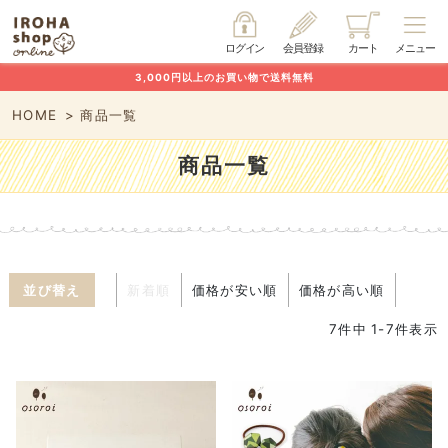
ログイン
会員登録
カート
メニュー
3,000円以上のお買い物で送料無料
HOME
商品一覧
商品一覧
並び替え
新着順
価格が安い順
価格が高い順
7
件中
1
-
7
件表示