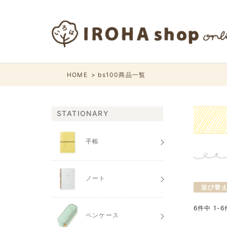
HOME
bs100商品一覧
STATIONARY
手帳
ノート
並び替
6
件中
1
-
6
ペンケース