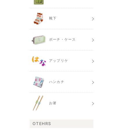
靴下
ポーチ・ケース
アップリケ
ハンカチ
お箸
OTEHRS