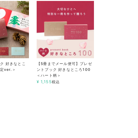
ク 好きなとこ
【5冊までメール便可】プレゼ
定ver.＞
ントブック 好きなところ100
＜ハート柄＞
¥
1,155
税込