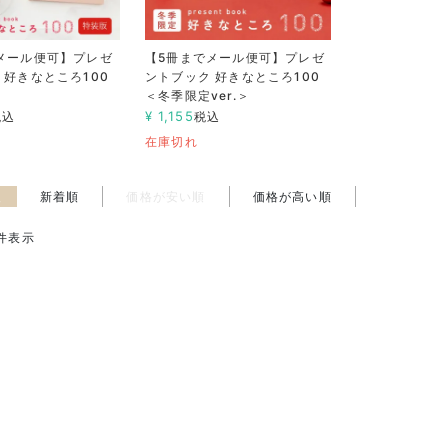
メール便可】プレゼ
【5冊までメール便可】プレゼ
 好きなところ100
ントブック 好きなところ100
＜冬季限定ver.＞
¥
1,155
税込
税込
在庫切れ
え
新着順
価格が安い順
価格が高い順
件表示