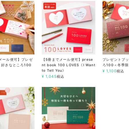
メール便可】プレゼ
【5冊までメール便可】prese
プレゼントブッ
 好きなところ100
nt book 100 LOVES《I Want
ろ100＜冬季限
to Tell You》
¥
1,100
込
税込
¥
1,045
税込