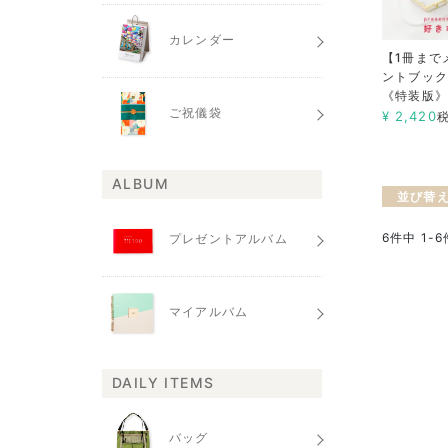
カレンダー
【1冊まで
ントブック
《特装版》
ご祝儀袋
¥
2,420
ALBUM
並び替
6
件中
1
-
6
プレゼントアルバム
マイアルバム
DAILY ITEMS
バッグ