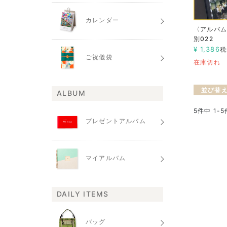
カレンダー
〈アルバ
別022
¥
1,386
税
ご祝儀袋
在庫切れ
並び替
ALBUM
5
件中
1
-
5
プレゼントアルバム
マイアルバム
DAILY ITEMS
バッグ