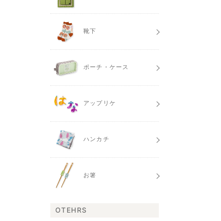
靴下
ポーチ・ケース
アップリケ
ハンカチ
お箸
OTEHRS