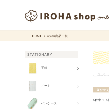
HOME
4you商品一覧
STATIONARY
手帳
ノート
並び替
5
件中
1
-
5
ペンケース