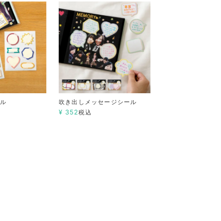
ール
吹き出しメッセージシール
¥
352
税込