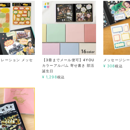
デコレーション メッセ
【3冊までメール便可】4YOU
メッセージシ
カラーアルバム 寄せ書き 部活
¥
308
税込
誕生日
込
¥
1,298
税込