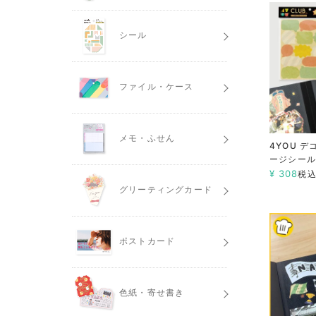
シール
ファイル・ケース
メモ・ふせん
4YOU 
ージシール
¥
308
税
グリーティングカード
ポストカード
色紙・寄せ書き