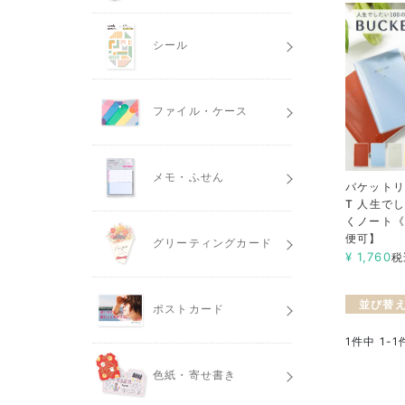
シール
ファイル・ケース
メモ・ふせん
バケットリス
T 人生で
くノート《
便可】
グリーティングカード
¥
1,760
税
並び替
ポストカード
1
件中
1
-
1
色紙・寄せ書き