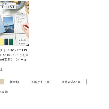
ト BUCKET LIS
したい100のことを書
A6変形》【メール
込
え
新着順
価格が安い順
価格が高い順
件表示