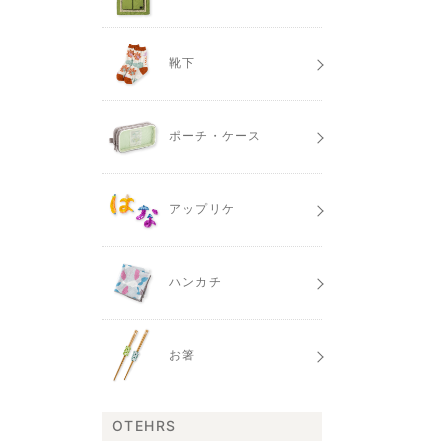
靴下
ポーチ・ケース
アップリケ
ハンカチ
お箸
OTEHRS