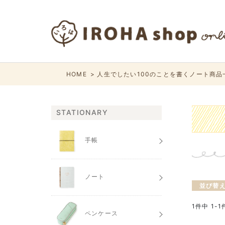
HOME
人生でしたい100のことを書くノート商品
STATIONARY
手帳
ノート
並び替
1
件中
1
-
1
ペンケース