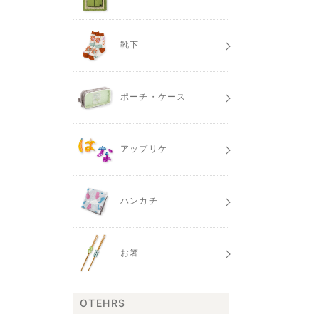
靴下
ポーチ・ケース
アップリケ
ハンカチ
お箸
OTEHRS