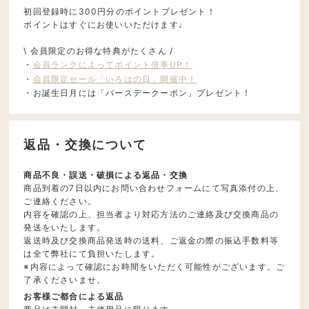
初回登録時に300円分のポイントプレゼント！
ポイントはすぐにお使いいただけます♩
\ 会員限定のお得な特典がたくさん /
・
会員ランクによってポイント倍率UP！
・
会員限定セール「いろはの日」開催中！
・お誕生日月には「バースデークーポン」プレゼント！
返品・交換について
商品不良・誤送・破損による返品・交換
商品到着の7日以内にお問い合わせフォームにて写真添付の上、
ご連絡ください。
内容を確認の上、担当者より対応方法のご連絡及び交換商品の
発送をいたします。
返送時及び交換商品発送時の送料、ご返金の際の振込手数料等
は全て弊社にて負担いたします。
※内容によって確認にお時間をいただく可能性がございます。ご
了承くださいませ。
お客様ご都合による返品