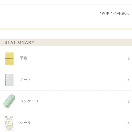
1
件中
1
-
1
件表示
STATIONARY
手帳
ノート
ペンケース
シール