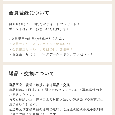
会員登録について
初回登録時に300円分のポイントプレゼント！
ポイントはすぐにお使いいただけます♩
\ 会員限定のお得な特典がたくさん /
・
会員ランクによってポイント倍率UP！
・
会員限定セール「いろはの日」開催中！
・お誕生日月には「バースデークーポン」プレゼント！
返品・交換について
商品不良・誤送・破損による返品・交換
商品到着の7日以内にお問い合わせフォームにて写真添付の上、
ご連絡ください。
内容を確認の上、担当者より対応方法のご連絡及び交換商品の
発送をいたします。
返送時及び交換商品発送時の送料、ご返金の際の振込手数料等
は全て弊社にて負担いたします。