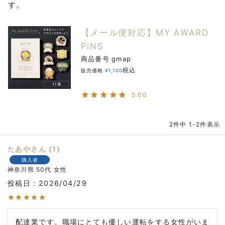
す。
【メール便対応】MY AWARD
PiNS
商品番号
gmap
税込
販売価格
¥
1,100
5.00
2
件中
1
-
2
件表示
たあや
1
購入者
神奈川県
50代
女性
投稿日
2026/04/29
配達業です。職場にとても優しい運転をする女性がいま